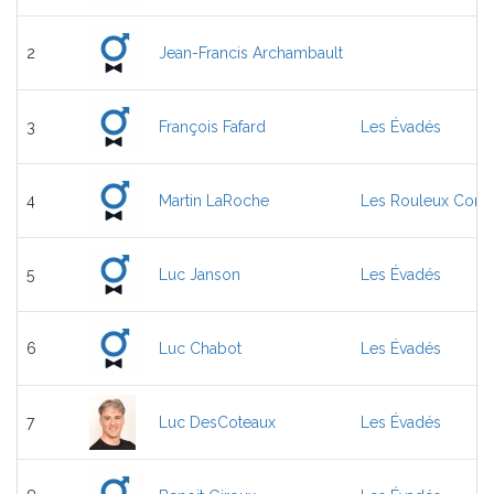
2
Jean-Francis Archambault
3
François Fafard
Les Évadés
4
Martin LaRoche
Les Rouleux Comp
5
Luc Janson
Les Évadés
6
Luc Chabot
Les Évadés
7
Luc DesCoteaux
Les Évadés