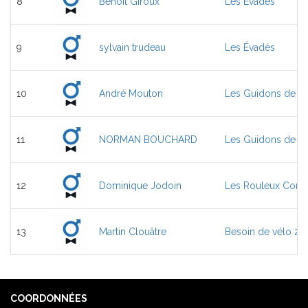
8
Benoit Giroux
Les Évadés
9
sylvain trudeau
Les Évadés
10
André Mouton
Les Guidons de l’E
11
NORMAN BOUCHARD
Les Guidons de l’E
12
Dominique Jodoin
Les Rouleux Comp
13
Martin Clouâtre
Besoin de vélo 2.0
COORDONNÉES