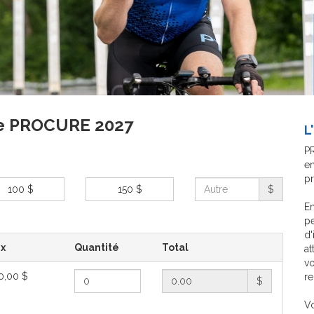
age PROCURE 2027
L
PR
en
p
100 $
150 $
$
En
pe
d'
ix
Quantité
Total
at
vo
0,00 $
re
$
Vo