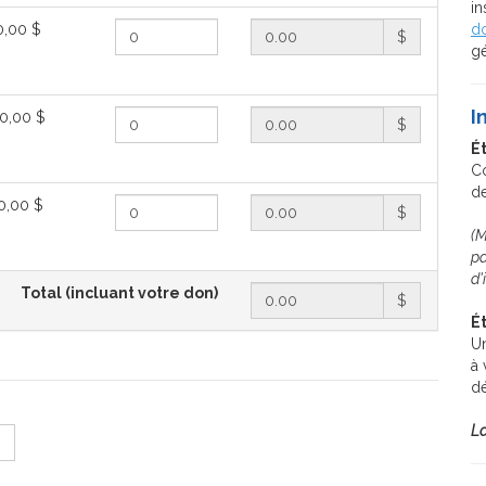
in
0,00 $
do
$
gé
I
0,00 $
$
É
Co
de
0,00 $
$
(M
pa
d'
Total (incluant votre don)
$
É
Un
à 
dé
La