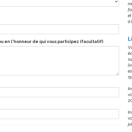
ma
fo
et
à 
L
 en l'honneur de qui vous participez (facultatif)
V
éd
su
li
as
qu
In
vo
20
In
vo
ju