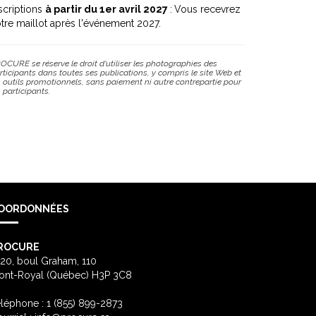
scriptions
à partir du 1er avril 2027
:
Vous recevrez
tre maillot après l'événement 2027.
OCURE se réserve le droit d'utiliser les photographies des
rticipants dans toutes ses publications, y compris le site Web et
s outils promotionnels, sans paiement ni autre contrepartie pour
s participants.
OORDONNÉES
ROCURE
20, boul Graham, 110
ont-Royal (Québec) H3P 3C8
léphone : 1 (855) 899-2873