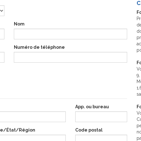
C
Fo
Pr
Nom
de
do
pr
ac
Numéro de téléphone
po
F
Vo
9,
Mo
1,
sa
App. ou bureau
F
Vo
Co
pe
ce/État/Région
Code postal
n
pa