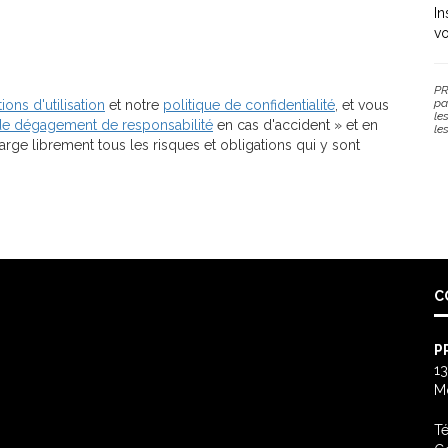
In
vo
PR
pa
ions d'utilisation
et notre
politique de confidentialité
, et vous
le
de dégagement de responsabilité
en cas d'accident » et en
le
ge librement tous les risques et obligations qui y sont
C
P
13
M
Té