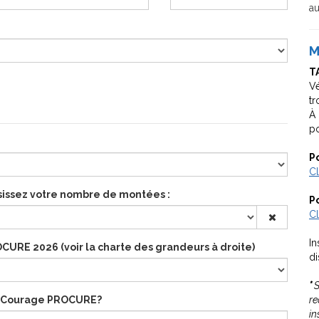
a
M
T
Vé
tr
À 
po
P
Cl
isissez votre nombre de montées :
P
Cl
In
OCURE 2026 (voir la charte des grandeurs à droite)
di
*
S
u Courage PROCURE?
re
in