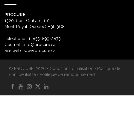
PROCURE
1320, boul Graham, 110
Mont-Royal (Québec) H3P 3C8
Téléphone : 1 (855) 899-2873
Courriel :
info@procure.ca
Site web :
www.procure.ca
© PROCURE, 2026 •
Conditions d'utilisation
•
Politique de
confidentialité
•
Politique de remboursement