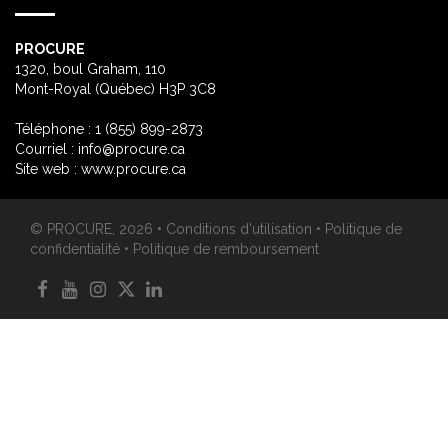
PROCURE
1320, boul Graham, 110
Mont-Royal (Québec) H3P 3C8
Téléphone : 1 (855) 899-2873
Courriel :
info@procure.ca
Site web :
www.procure.ca
© PROCURE, 2026 •
Conditions d'utilisation
•
Politique de
confidentialité
•
Politique de remboursement